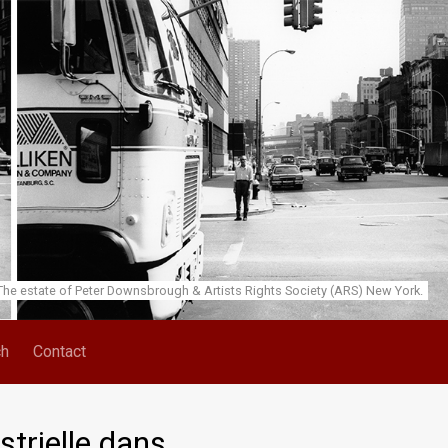
he estate of Peter Downsbrough & Artists Rights Society (ARS) New York.
ch
Contact
trielle dans