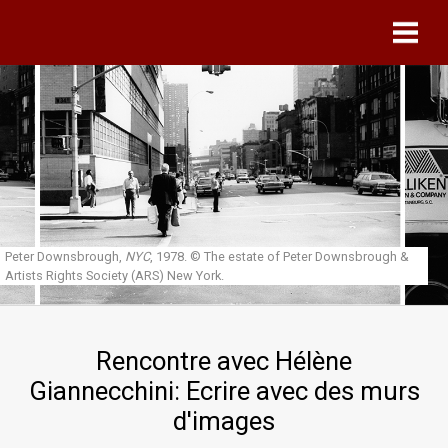
Skip to main content
Peter Downsbrough,
NYC
, 1978.
© The estate of Peter Downsbrough &
Artists Rights Society (ARS) New York.
Rencontre avec Hélène
Giannecchini: Ecrire avec des murs
d'images