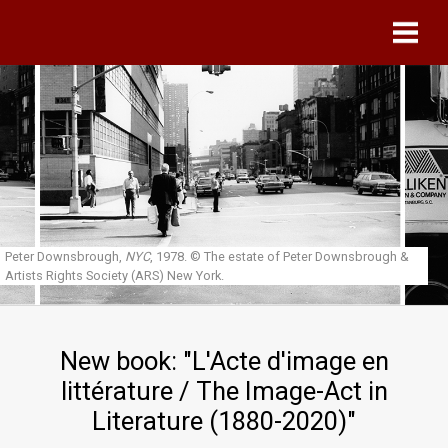
Skip to main content
Peter Downsbrough,
NYC
, 1978.
© The estate of Peter Downsbrough &
Artists Rights Society (ARS) New York.
New book: "L'Acte d'image en
littérature / The Image-Act in
Literature (1880-2020)"