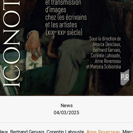
News
04/03/2025
aux, Bertrand Gervais, Corentin Lahouste,
Anne Reverseau
, Marc