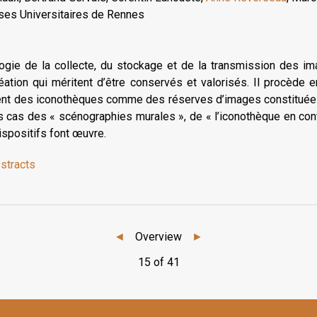
ses Universitaires de Rennes
ogie de la collecte, du stockage et de la transmission des i
éation qui méritent d’être conservés et valorisés. Il procède e
nt des iconothèques comme des réserves d’images constituées 
es cas des « scénographies murales », de « l’iconothèque en co
ispositifs font œuvre.
bstracts
◄
Overview
►
15 of 41