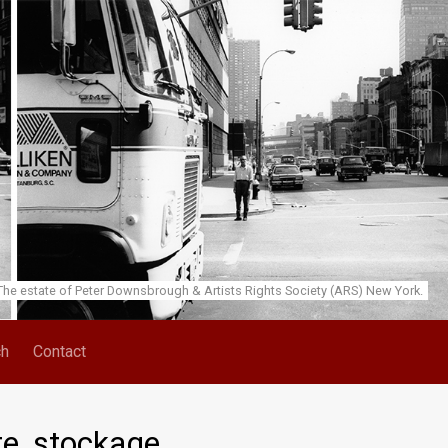
he estate of Peter Downsbrough & Artists Rights Society (ARS) New York.
ch
Contact
te, stockage